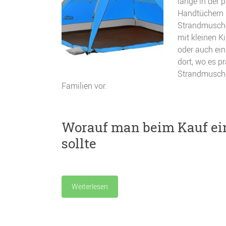
lange in der 
Handtüchern 
Strandmusche
mit kleinen K
oder auch ein
dort, wo es p
Strandmuschel
Familien vor.
Worauf man beim Kauf ei
sollte
Weiterlesen