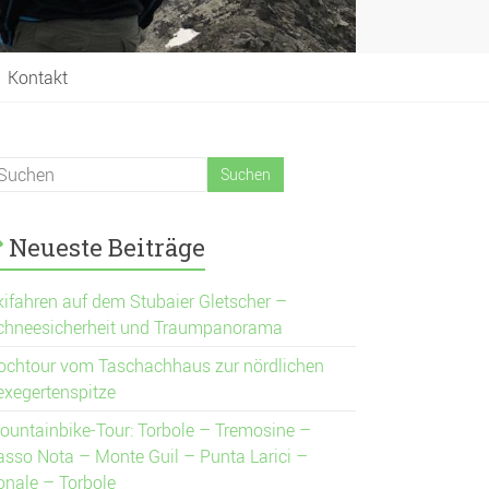
Kontakt
Neueste Beiträge
kifahren auf dem Stubaier Gletscher –
chneesicherheit und Traumpanorama
ochtour vom Taschachhaus zur nördlichen
exegertenspitze
ountainbike-Tour: Torbole – Tremosine –
asso Nota – Monte Guil – Punta Larici –
onale – Torbole