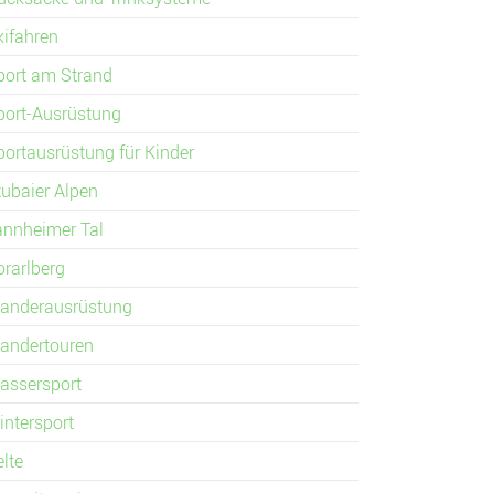
kifahren
port am Strand
port-Ausrüstung
portausrüstung für Kinder
tubaier Alpen
annheimer Tal
orarlberg
anderausrüstung
andertouren
assersport
intersport
elte