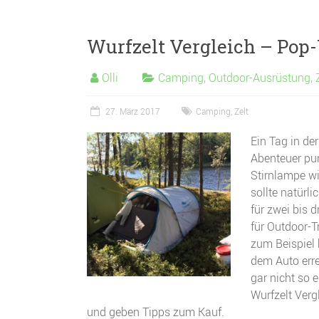
Wurfzelt Vergleich – Pop-
Olli
Camping
,
Outdoor-Ausrüstung
,
27. März 2017
Camping
,
Zelt
Ein Tag in der
Abenteuer pur
Stirnlampe wi
sollte natürl
für zwei bis 
für Outdoor-T
zum Beispiel 
dem Auto erre
gar nicht so 
Wurfzelt Verg
und geben Tipps zum Kauf.