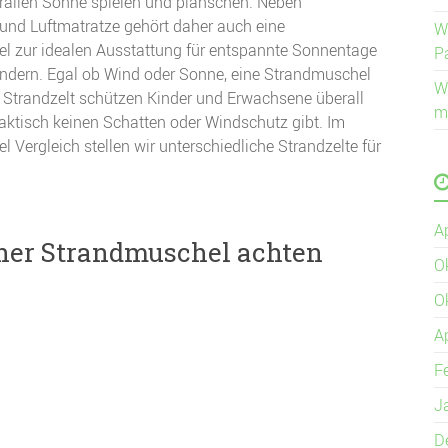
prallen Sonne spielen und planschen. Neben
und Luftmatratze gehört daher auch eine
W
l zur idealen Ausstattung für entspannte Sonnentage
P
indern. Egal ob Wind oder Sonne, eine Strandmuschel
W
 Strandzelt schützen Kinder und Erwachsene überall
m
raktisch keinen Schatten oder Windschutz gibt. Im
 Vergleich stellen wir unterschiedliche Strandzelte für
A
ner Strandmuschel achten
O
O
A
F
J
D