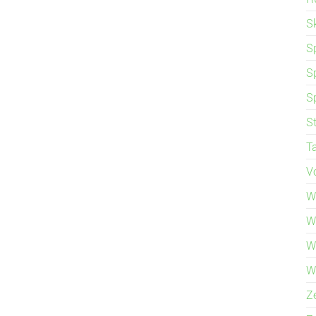
S
S
S
S
S
T
V
W
W
W
W
Z