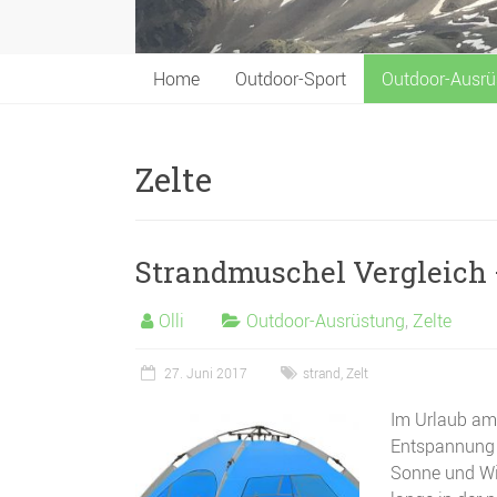
Home
Outdoor-Sport
Outdoor-Ausrü
Zelte
Strandmuschel Vergleich 
Olli
Outdoor-Ausrüstung
,
Zelte
27. Juni 2017
strand
,
Zelt
Im Urlaub am 
Entspannung 
Sonne und Win