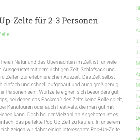
O
Up-Zelte für 2-3 Personen
S
A
Zelte
J
J
 freien Natur und das Übernachten im Zelt ist für viele
M
. Ausgerüstet mit dem richtigen Zelt, Schlafsack und
A
rd Zelten zur erlebnisreichen Auszeit. Das Zelt selbst
ich einfach und schnell aufgebaut und auch groß genug
M
drei Personen sein. Wurfzelte eignen sich besonders gut
F
rips, bei denen das Packmaß des Zelts keine Rolle spielt,
bei Kanutouren oder auch Festivals, die man gut mit
J
ichen kann. Doch bei der Vielzahl an Angeboten ist es
D
einfach, das perfekte Pop-Up-Zelt zu kaufen. In unserem
N
leich zeigen wir daher einige interessante Pop-Up-Zelte
O