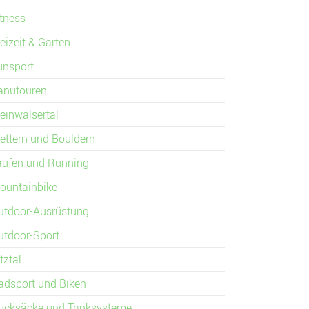
itness
eizeit & Garten
unsport
anutouren
leinwalsertal
lettern und Bouldern
aufen und Running
ountainbike
utdoor-Ausrüstung
utdoor-Sport
tztal
adsport und Biken
ucksäcke und Trinksysteme