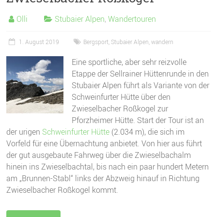
Olli
Stubaier Alpen
,
Wandertouren
1. August 2019
Bergsport
,
Stubaier Alpen
,
wandern
Eine sportliche, aber sehr reizvolle
Etappe der Sellrainer Hüttenrunde in den
Stubaier Alpen führt als Variante von der
Schweinfurter Hütte über den
Zwieselbacher Roßkogel zur
Pforzheimer Hütte. Start der Tour ist an
der urigen
Schweinfurter Hütte
(2.034 m), die sich im
Vorfeld für eine Übernachtung anbietet. Von hier aus führt
der gut ausgebaute Fahrweg über die Zwieselbachalm
hinein ins Zwieselbachtal, bis nach ein paar hundert Metern
am „Brunnen-Stabl“ links der Abzweig hinauf in Richtung
Zwieselbacher Roßkogel kommt.