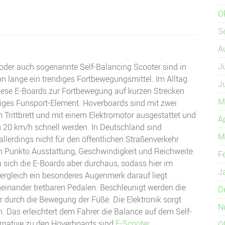
O
S
A
J
oder auch sogenannte Self-Balancing Scooter sind in
 lange ein trendiges Fortbewegungsmittel. Im Alltag
J
iese E-Boards zur Fortbewegung auf kurzen Strecken
M
iges Funsport-Element. Hoverboards sind mit zwei
 Trittbrett und mit einem Elektromotor ausgestattet und
A
 20 km/h schnell werden. In Deutschland sind
M
llerdings nicht für den öffentlichen Straßenverkehr
In Punkto Ausstattung, Geschwindigkeit und Reichweite
F
 sich die E-Boards aber durchaus, sodass hier im
J
rgleich ein besonderes Augenmerk darauf liegt.
einander tretbaren Pedalen. Beschleunigt werden die
D
 durch die Bewegung der Füße. Die Elektronik sorgt
N
. Das erleichtert dem Fahrer die Balance auf dem Self-
ernative zu den Hoverboards sind
E-Scooter
.
O