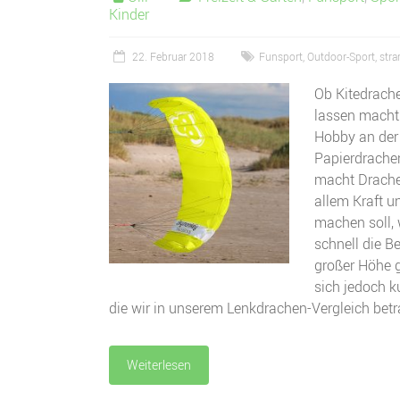
Kinder
22. Februar 2018
Funsport
,
Outdoor-Sport
,
stra
Ob Kitedrach
lassen macht 
Hobby an der 
Papierdrachen
macht Drache
allem Kraft u
machen soll, 
schnell die B
großer Höhe 
sich jedoch k
die wir in unserem Lenkdrachen-Vergleich betr
Weiterlesen