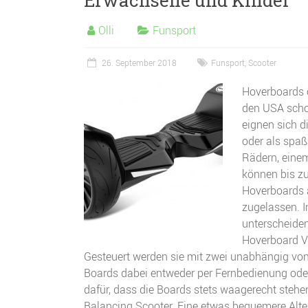
Olli
Funsport
26. September 2018
Funsport
,
Scooter
Hoverboards 
den USA schon
eignen sich d
oder als spaß
Rädern, einem
können bis zu
Hoverboards a
zugelassen. 
unterscheiden
Hoverboard Ve
Gesteuert werden sie mit zwei unabhängig von
Boards dabei entweder per Fernbedienung oder
dafür, dass die Boards stets waagerecht stehen
Balancing Scooter. Eine etwas bequemere Alt