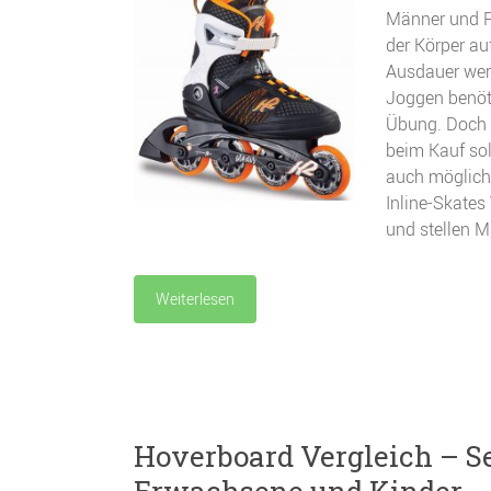
Männer und F
der Körper au
Ausdauer wer
Joggen benöti
Übung. Doch g
beim Kauf sol
auch möglichs
Inline-Skates
und stellen M
Weiterlesen
Hoverboard Vergleich – Se
Erwachsene und Kinder