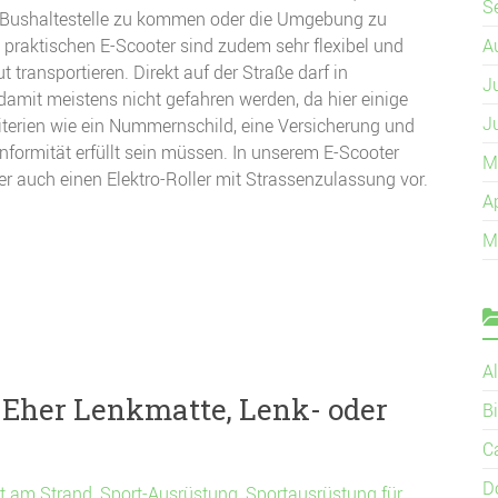
S
 Bushaltestelle zu kommen oder die Umgebung zu
 praktischen E-Scooter sind zudem sehr flexibel und
A
t transportieren. Direkt auf der Straße darf in
J
amit meistens nicht gefahren werden, da hier einige
J
terien wie ein Nummernschild, eine Versicherung und
formität erfüllt sein müssen. In unserem E-Scooter
M
ber auch einen Elektro-Roller mit Strassenzulassung vor.
A
M
A
Eher Lenkmatte, Lenk- oder
B
C
D
t am Strand
,
Sport-Ausrüstung
,
Sportausrüstung für