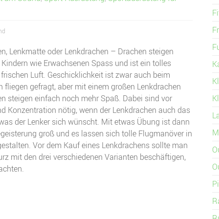
F
Fr
nd
F
en, Lenkmatte oder Lenkdrachen – Drachen steigen
Kindern wie Erwachsenen Spass und ist ein tolles
K
frischen Luft. Geschicklichkeit ist zwar auch beim
K
 fliegen gefragt, aber mit einem großen Lenkdrachen
n steigen einfach noch mehr Spaß. Dabei sind vor
K
nd Konzentration nötig, wenn der Lenkdrachen auch das
L
was der Lenker sich wünscht. Mit etwas Übung ist dann
M
egeisterung groß und es lassen sich tolle Flugmanöver in
gestalten. Vor dem Kauf eines Lenkdrachens sollte man
O
urz mit den drei verschiedenen Varianten beschäftigen,
O
achten.
Pi
R
R