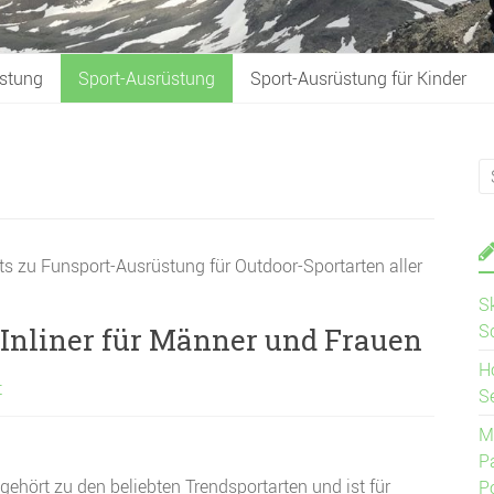
stung
Sport-Ausrüstung
Sport-Ausrüstung für Kinder
ts zu Funsport-Ausrüstung für Outdoor-Sportarten aller
S
S
 Inliner für Männer und Frauen
H
t
S
M
P
 gehört zu den beliebten Trendsportarten und ist für
P