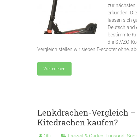
zur nächsten
erkunden. Die
lassen sich gu
Deutschland d
bestimmte Kri
die StVZO-Kon
Vergleich stellen wir sieben E-scooter ohne, a
Weiterlesen
Lenkdrachen-Vergleich – 
Kitedrachen kaufen?
Olli
Freizeit & Garten
,
Funsport
,
Spor