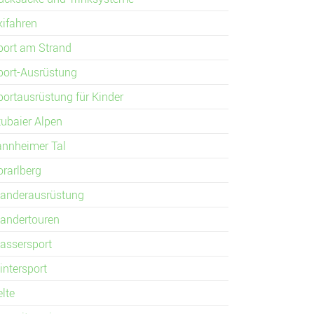
kifahren
port am Strand
port-Ausrüstung
portausrüstung für Kinder
tubaier Alpen
annheimer Tal
orarlberg
anderausrüstung
andertouren
assersport
intersport
elte