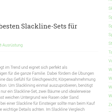
S
S
besten Slackline-Sets für
S
S
S
t-Ausrüstung
T
V
egt im Trend und eignet sich perfekt als
W
ügen für die ganze Familie. Dabei fördern die Übungen
W
line das Gefühl für Gleichgewicht, Körperwahrnehmung
ion. Um Slacklining einmal auszuprobieren, benötigt
W
 nur ein Slackline-Set, zwei Bäume und idealerweise
W
hst weichen Untergrund wie Rasen oder Sand.
bei einer Slackline für Einsteiger sollte man beim Kauf
Z
ge wichtige Details achten. Im Slackline Vergleich