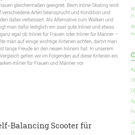
rauen gleichermaßen geeignet. Beim Inline-Skating wird
W
f verschiedene Arten beansprucht und Kondition und
P
den dabei verbessert. Als Alternative zum Walken und
W
gt man dafür lediglich ein paar gute Inliner und etwas
m
anz egal ob Inliner für Frauen oder Inliner für Männer –
lte man auf einige wichtige Kriterien achten, damit man
t lange Freude an den neuen Inlinern hat. In unserem
 Vergleich gehen wir im Folgenden auf diese Kriterien ein
arken-Inliner für Frauen und Männer vor.
A
O
O
A
F
J
lf-Balancing Scooter für
D