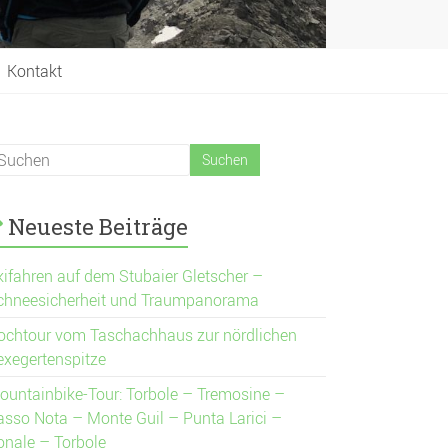
Kontakt
Neueste Beiträge
kifahren auf dem Stubaier Gletscher –
chneesicherheit und Traumpanorama
ochtour vom Taschachhaus zur nördlichen
exegertenspitze
ountainbike-Tour: Torbole – Tremosine –
asso Nota – Monte Guil – Punta Larici –
onale – Torbole