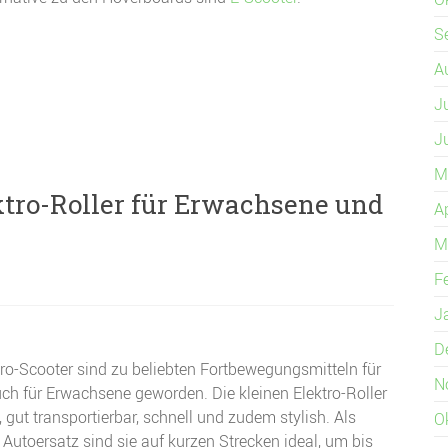
S
A
J
J
M
ktro-Roller für Erwachsene und
A
M
F
J
D
tro-Scooter sind zu beliebten Fortbewegungsmitteln für
N
ch für Erwachsene geworden. Die kleinen Elektro-Roller
, gut transportierbar, schnell und zudem stylish. Als
O
 Autoersatz sind sie auf kurzen Strecken ideal, um bis