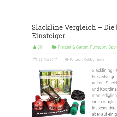
Slackline Vergleich – Die 
Einsteiger
Olli
Freizeit & Garten
,
Funsport
,
Spor
22. Mai 2017
Funsport
,
Outdoor-Sport
Slacklining li
Freizeitvergn
auf der Slack
und Koordinat
man lediglich
einen möglic
Insbesondere 
aber auf eini