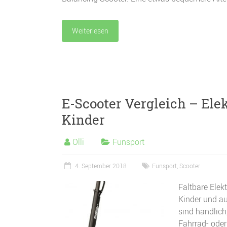
Weiterlesen
E-Scooter Vergleich – Ele
Kinder
Olli
Funsport
4. September 2018
Funsport
,
Scooter
Faltbare Elek
Kinder und au
sind handlich
Fahrrad- oder