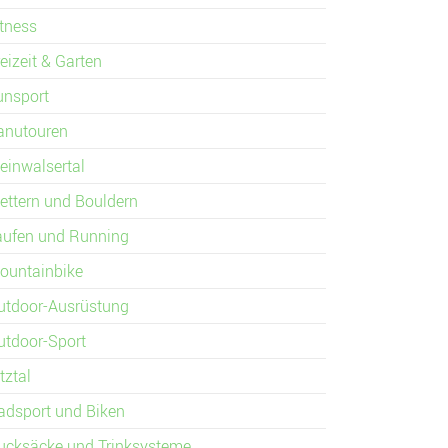
itness
eizeit & Garten
unsport
anutouren
leinwalsertal
lettern und Bouldern
aufen und Running
ountainbike
utdoor-Ausrüstung
utdoor-Sport
tztal
adsport und Biken
ucksäcke und Trinksysteme