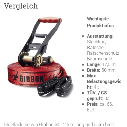
Vergleich
Wichtigste
Produktinfos:
Ausstattung:
Slackline,
Ratsche,
Ratschenschutz,
Baumschutz
Länge:
12,5 m
Breite:
50 mm
Max.
Belastungsgewic
ht:
4 t
TÜV- / GS-
geprüft:
Ja
Preis:
ca. 66,-
EUR
Die Slackline von Gibbon ist 12,5 m lang und 5 cm breit.