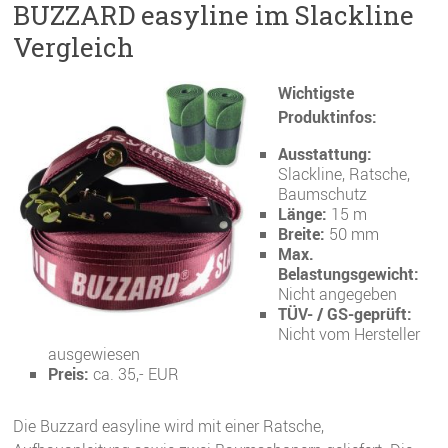
BUZZARD easyline im Slackline
Vergleich
Wichtigste
Produktinfos:
Ausstattung:
Slackline, Ratsche,
Baumschutz
Länge:
15 m
Breite:
50 mm
Max.
Belastungsgewicht:
Nicht angegeben
TÜV- / GS-geprüft:
Nicht vom Hersteller
ausgewiesen
Preis:
ca. 35,- EUR
Die Buzzard easyline wird mit einer Ratsche,