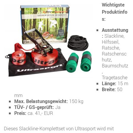
Wichtigste
Produktinfo
s:
Ausstattung
:
Slackline,
Hilfsseil,
Ratsche,
Ratschensc
hutz,
Baumschutz
,
Tragetasche
Länge:
15 m
Breite:
50
mm
Max. Belastungsgewicht:
150 kg
TÜV- / GS-geprüft:
Ja
Preis:
ca. 41,- EUR
Dieses Slackline-Komplettset von Ultrasport wird mit