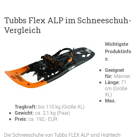
Tubbs Flex ALP im Schneeschuh-
Vergleich
Wichtigste
Produktinfo
s:
Geeignet
für:
Männer
Länge:
71
cm (Größe
XL)
Max.
Tragkraft:
bis 110 kg (Größe XL)
Gewicht:
ca. 2,1 kg (Paar)
Preis:
ca. 192,- EUR
Die Schneeschuhe von Tubbs FLEX ALP sind Hightech-