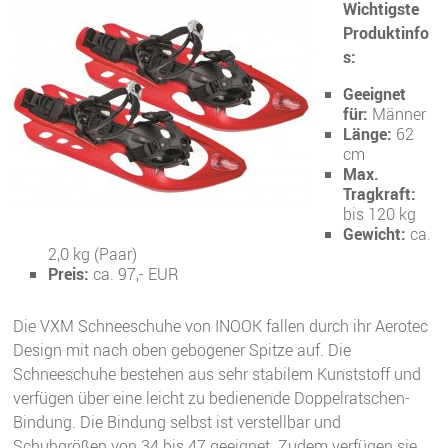
Wichtigste
Produktinfo
s:
Geeignet
für:
Männer
Länge:
62
cm
Max.
Tragkraft:
bis 120 kg
Gewicht:
ca.
2,0 kg (Paar)
Preis:
ca. 97,- EUR
Die VXM Schneeschuhe von INOOK fallen durch ihr Aerotec
Design mit nach oben gebogener Spitze auf. Die
Schneeschuhe bestehen aus sehr stabilem Kunststoff und
verfügen über eine leicht zu bedienende Doppelratschen-
Bindung. Die Bindung selbst ist verstellbar und
Schuhgrößen von 34 bis 47 geeignet. Zudem verfügen sie